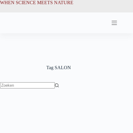
Ga
de
WHEN SCIENCE MEETS NATURE
naar
inhoud
de
inhoud
Tag
SALON
Geen
resultaten