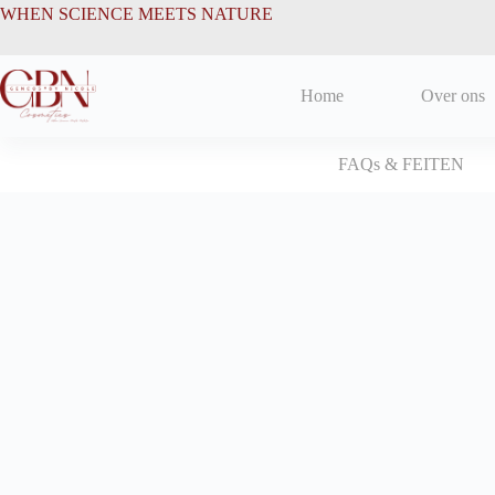
Ga
de
WHEN SCIENCE MEETS NATURE
naar
inhoud
de
inhoud
Home
Over ons
FAQs & FEITEN